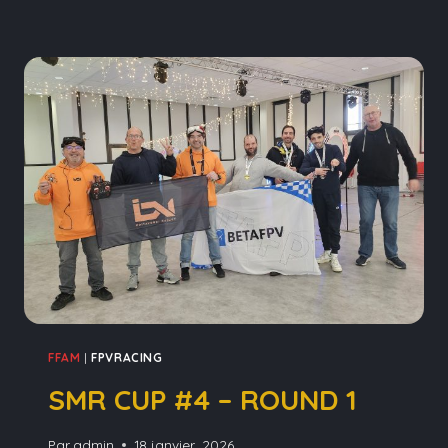
FFAM
|
FPVRACING
SMR CUP #4 – ROUND 1
Par
admin
18 janvier, 2026