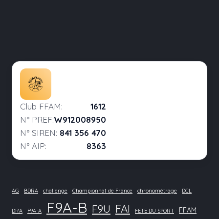
Club FFAM:
1612
N° PREF:
W912008950
N° SIREN:
841 356 470
N° AIP:
8363
AG
BDRA
challenge
Championnat de France
chronométrage
DCL
F9A-B
FAI
F9U
FFAM
DRA
F9A-A
FETE DU SPORT