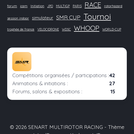
RACE
forum
icam
Initiation
JPO
MULTIGP
PARIS
rotorhazard
Tournoi
SMR CUP
simulateur
session indoor
WHOOP
trophée de france
VELOCIDRONE
WDSC
WORLD-CUP
Compétitions organisées / participations :
42
Animations & initiations :
27
Forums, salons & expositions :
15
© 2026 SENART MULTIROTOR RACING - Thème