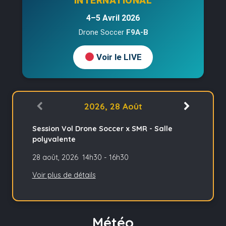
INTERNATIONAL
DRONES
4–5 Avril 2026
Drone Soccer
F9A-B
Voir le LIVE
2026, 28 Août
Session Vol Drone Soccer x SMR - Salle
polyvalente
28 août, 2026
14h30
-
16h30
Voir plus de détails
Météo