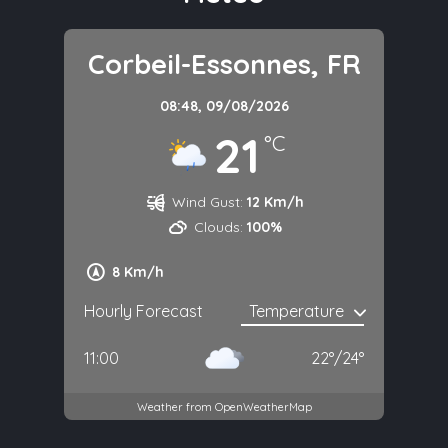
Corbeil-Essonnes, FR
08:48,
09/08/2026
21
°C
Wind Gust:
12 Km/h
Clouds:
100%
8 Km/h
Hourly Forecast
11:00
22
°
/
24
°
Weather from OpenWeatherMap